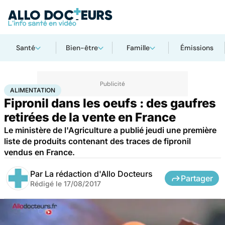
Santé
Bien-être
Famille
Émissions
Accueil
Bien-être
Nutrition
Alimentation
ALIMENTATION
Fipronil dans les oeufs : des gaufres
retirées de la vente en France
Le ministère de l'Agriculture a publié jeudi une première
liste de produits contenant des traces de fipronil
vendus en France.
Par
La rédaction d'Allo Docteurs
Partager
Rédigé le
17/08/2017