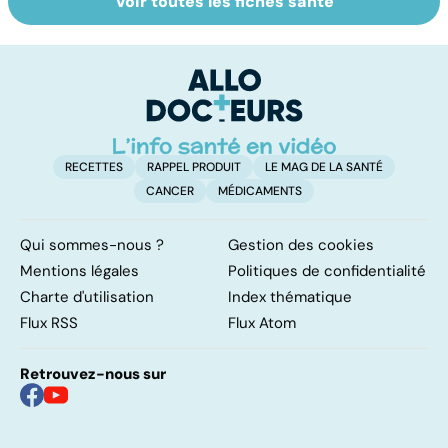
Voir toutes les fiches santé
Le magnésium,
Intestin irritable :
Al
un oligo-élément
le régime
pé
vital
FODMAP, une
solution ?
RECETTES
RAPPEL PRODUIT
LE MAG DE LA SANTÉ
CANCER
MÉDICAMENTS
Qui sommes-nous ?
Gestion des cookies
Mentions légales
Politiques de confidentialité
Charte d'utilisation
Index thématique
Flux RSS
Flux Atom
Retrouvez-nous sur