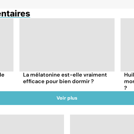
ntaires
de
La mélatonine est-elle vraiment
Hui
efficace pour bien dormir ?
mor
?
Voir plus