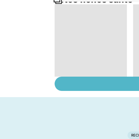
Quand la maladie
entraîne la chute des
cheveux
REC