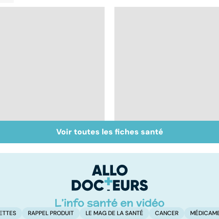
Voir toutes les fiches santé
Le magnésium, un
Sels minéraux, oligo-
oligo-élément vital
éléments : quels
bienfaits ?
ETTES
RAPPEL PRODUIT
LE MAG DE LA SANTÉ
CANCER
MÉDICAM