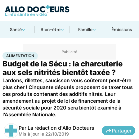
Santé
Bien-être
Famille
Émissions
Accueil
Bien-être
Nutrition
Alimentation
ALIMENTATION
Budget de la Sécu : la charcuterie
aux sels nitrités bientôt taxée ?
Lardons, rillettes, saucisson vous coûteront peut-être
plus cher ! Cinquante députés proposent de taxer tous
ces produits contenant des additifs nitrés. Leur
amendement au projet de loi de financement de la
sécurité sociale pour 2020 sera bientôt examiné à
l’Assemblée Nationale.
Par
La rédaction d'Allo Docteurs
Partager
Mis à jour le
22/10/2019