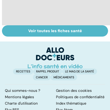
Voir toutes les fiches santé
Le magnésium,
Intestin irritable :
Al
un oligo-élément
le régime
pé
vital
FODMAP, une
solution ?
RECETTES
RAPPEL PRODUIT
LE MAG DE LA SANTÉ
CANCER
MÉDICAMENTS
Qui sommes-nous ?
Gestion des cookies
Mentions légales
Politiques de confidentialité
Charte d'utilisation
Index thématique
Flux RSS
Flux Atom