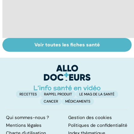
Voir toutes les fiches santé
Les agrumes et
Le magnésium,
In
leurs bienfaits
un oligo-élément
l
pour la santé
vital
F
so
RECETTES
RAPPEL PRODUIT
LE MAG DE LA SANTÉ
CANCER
MÉDICAMENTS
Qui sommes-nous ?
Gestion des cookies
Mentions légales
Politiques de confidentialité
Charte d'utilisation
Index thématique