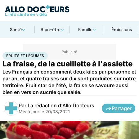
Santé
Bien-être
Famille
Émissions
Accueil
Bien-être
Nutrition
Fruits et légumes
FRUITS ET LÉGUMES
La fraise, de la cueillette à l'assiette
Les Français en consomment deux kilos par personne et
par an, et quatre fraises sur dix sont produites sur notre
territoire. Fruit star de l'été, la fraise se savoure aussi
bien en version sucrée que salée.
Par
La rédaction d'Allo Docteurs
Partager
Mis à jour le
20/08/2021