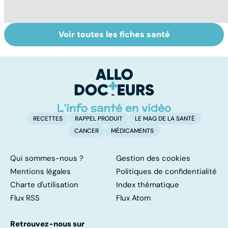
Voir toutes les fiches santé
Les agrumes et
Le magnésium,
In
leurs bienfaits
un oligo-élément
l
pour la santé
vital
F
so
RECETTES
RAPPEL PRODUIT
LE MAG DE LA SANTÉ
CANCER
MÉDICAMENTS
Qui sommes-nous ?
Gestion des cookies
Mentions légales
Politiques de confidentialité
Charte d'utilisation
Index thématique
Flux RSS
Flux Atom
Retrouvez-nous sur