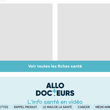
Voir toutes les fiches santé
Les féculents, un
De bonnes raisons
carburant
pour ne pas ajouter
indispensable pour
son grain de sel
l'organisme
ETTES
RAPPEL PRODUIT
LE MAG DE LA SANTÉ
CANCER
MÉDICAM