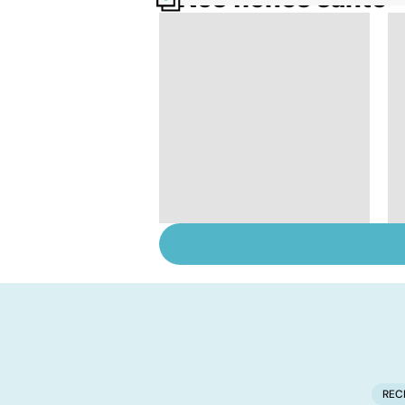
Qu'est-ce que l'index
glycémique ?
REC