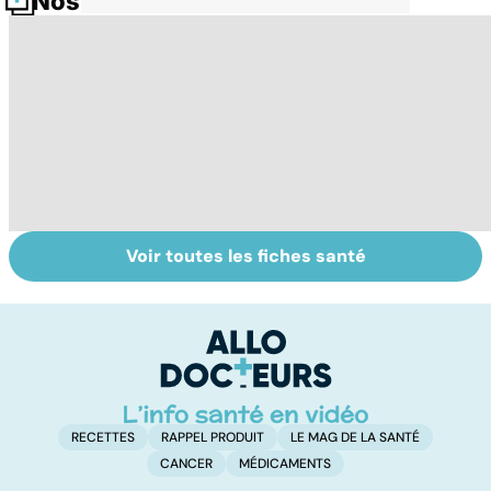
Nos fiches santé
Voir toutes les fiches santé
Comment
Intestin irritable :
Q
faciliter la
le régime
l'
digestion ?
FODMAP, une
g
solution ?
RECETTES
RAPPEL PRODUIT
LE MAG DE LA SANTÉ
CANCER
MÉDICAMENTS