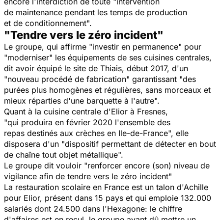
encore l'interdiction de toute "intervention
de maintenance pendant les temps de production
et de conditionnement".
"Tendre vers le zéro incident"
Le groupe, qui affirme "investir en permanence" pour
"moderniser" les équipements de ses cuisines centrales,
dit avoir équipé le site de Thiais, début 2017, d'un
"nouveau procédé de fabrication" garantissant "des
purées plus homogènes et régulières, sans morceaux et
mieux réparties d'une barquette à l'autre".
Quant à la cuisine centrale d'Elior à Fresnes,
"qui produira en février 2020 l'ensemble des
repas destinés aux crèches en Ile-de-France", elle
disposera d'un "dispositif permettant de détecter en bout
de chaîne tout objet métallique".
Le groupe dit vouloir "renforcer encore (son) niveau de
vigilance afin de tendre vers le zéro incident"
La restauration scolaire en France est un talon d'Achille
pour Elior, présent dans 15 pays et qui emploie 132.000
salariés dont 24.500 dans l'Hexagone: le chiffre
d'affaires est en recul, le groupe ayant dû mettre un