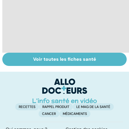
Voir toutes les fiches santé
Le TDAH, un
Accident
Tr
trouble de
vasculaire
dé
l'attention avec
cérébral : l'enfant
p
ou sans
également
hyperactivité
touché
RECETTES
RAPPEL PRODUIT
LE MAG DE LA SANTÉ
CANCER
MÉDICAMENTS