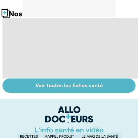
Nos fiches santé
Voir toutes les fiches santé
La main, un outil
Prévenir les
Br
utile mais fragile
intoxications au
e
monoxyde de
g
carbone
RECETTES
RAPPEL PRODUIT
LE MAG DE LA SANTÉ