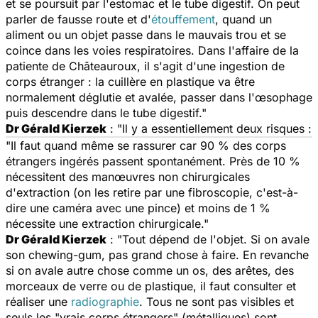
et se poursuit par l'estomac et le tube digestif. On peut
parler de fausse route et d'
étouffement
, quand un
aliment ou un objet passe dans le mauvais trou et se
coince dans les voies respiratoires. Dans l'affaire de la
patiente de Châteauroux, il s'agit d'une ingestion de
corps étranger : la cuillère en plastique va être
normalement déglutie et avalée, passer dans l'œsophage
puis descendre dans le tube digestif."
Dr Gérald Kierzek
: "Il y a essentiellement deux risques :
"Il faut quand même se rassurer car 90 % des corps
étrangers ingérés passent spontanément. Près de 10 %
nécessitent des manœuvres non chirurgicales
d'extraction (on les retire par une fibroscopie, c'est-à-
dire une caméra avec une pince) et moins de 1 %
nécessite une extraction chirurgicale."
Dr Gérald Kierzek
: "Tout dépend de l'objet. Si on avale
son chewing-gum, pas grand chose à faire. En revanche
si on avale autre chose comme un os, des arêtes, des
morceaux de verre ou de plastique, il faut consulter et
réaliser une
radiographie
. Tous ne sont pas visibles et
seuls les "vrais corps étrangers" (métalliques) sont