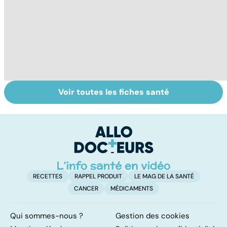
Voir toutes les fiches santé
Virus du Nil
Covid-19 : tout
Va
occidental : ce
savoir sur la
s
qu’il faut savoir
maladie
t
sur cette
t
infection
RECETTES
RAPPEL PRODUIT
LE MAG DE LA SANTÉ
CANCER
MÉDICAMENTS
Qui sommes-nous ?
Gestion des cookies