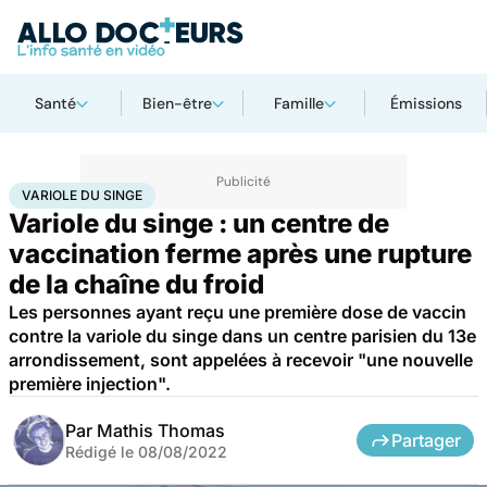
Santé
Bien-être
Famille
Émissions
Accueil
Santé
Maladies
Maladies infectieuses
Variole du singe
VARIOLE DU SINGE
Variole du singe : un centre de
vaccination ferme après une rupture
de la chaîne du froid
Les personnes ayant reçu une première dose de vaccin
contre la variole du singe dans un centre parisien du 13e
arrondissement, sont appelées à recevoir "une nouvelle
première injection".
Par
Mathis Thomas
Partager
Rédigé le
08/08/2022