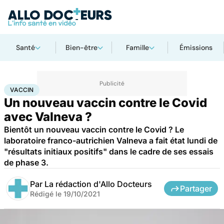
Santé
Bien-être
Famille
Émissions
Accueil
Santé
Médicaments
Vaccin
VACCIN
Un nouveau vaccin contre le Covid
avec Valneva ?
Bientôt un nouveau vaccin contre le Covid ? Le
laboratoire franco-autrichien Valneva a fait état lundi de
"résultats initiaux positifs" dans le cadre de ses essais
de phase 3.
Par
La rédaction d'Allo Docteurs
Partager
Rédigé le
19/10/2021