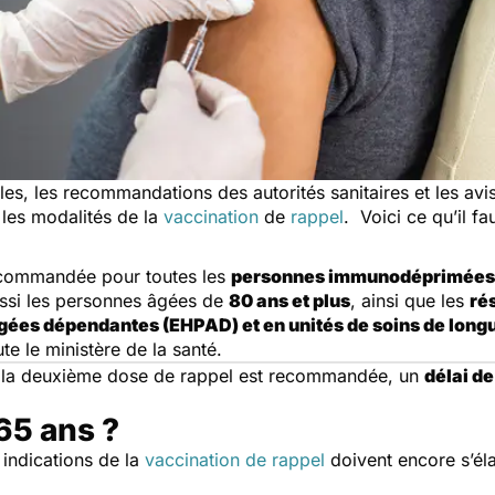
, les recommandations des autorités sanitaires et les avis d
r les modalités de la
vaccination
de
rappel
. Voici ce qu’il fa
ecommandée pour toutes les
personnes immunodéprimées
ussi les personnes âgées de
80 ans et plus
, ainsi que les
ré
ées dépendantes (EHPAD) et en unités de soins de long
te le ministère de la santé.
i la deuxième dose de rappel est recommandée, un
délai d
 65 ans ?
 indications de la
vaccination de rappel
doivent encore s’él