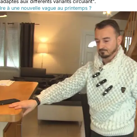
daptés aux différents variants circulant"
.
endre à une nouvelle vague au printemps ?