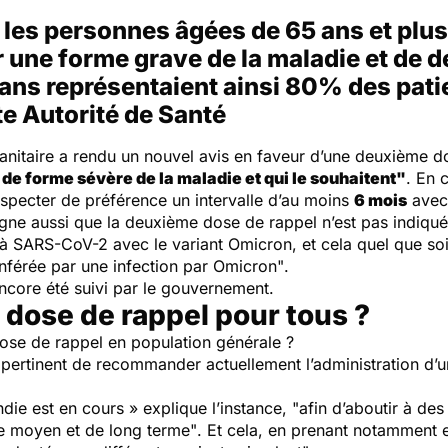
les personnes âgées de 65 ans et plus 
 une forme grave de la maladie et de d
 ans représentaient ainsi 80% des pati
e Autorité de Santé
é sanitaire a rendu un nouvel avis en faveur d’une deuxième d
e de forme sévère de la maladie et qui le souhaitent"
. En 
pecter de préférence un intervalle d’au moins
6 mois
avec 
ligne aussi que la deuxième dose de rappel n’est pas indiqu
à SARS-CoV-2 avec le variant Omicron, et cela quel que soit
onférée par une infection par Omicron"
.
s encore été suivi par le gouvernement.
dose de rappel pour tous ?
ose de rappel en population générale ?
as pertinent de recommander actuellement l’administration d
ndie est en cours
» explique l’instance, "
afin d’aboutir à de
de moyen et de long terme"
. Et cela, en prenant notamment