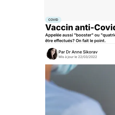
Accueil
Santé
Covid
COVID
Vaccin anti-Covi
Appelée aussi "booster" ou "quatri
être effectués? On fait le point.
Par
Dr Anne Sikorav
Mis à jour le
22/03/2022