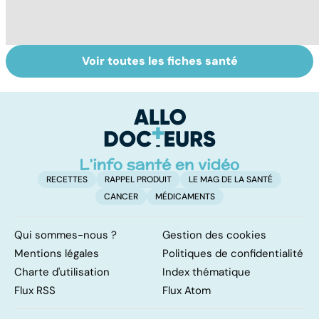
Voir toutes les fiches santé
La tuberculose
Maladie
To
pulmonaire
coeliaque :
n
cuisiner sans
gluten
RECETTES
RAPPEL PRODUIT
LE MAG DE LA SANTÉ
CANCER
MÉDICAMENTS
Qui sommes-nous ?
Gestion des cookies
Mentions légales
Politiques de confidentialité
Charte d'utilisation
Index thématique
Flux RSS
Flux Atom