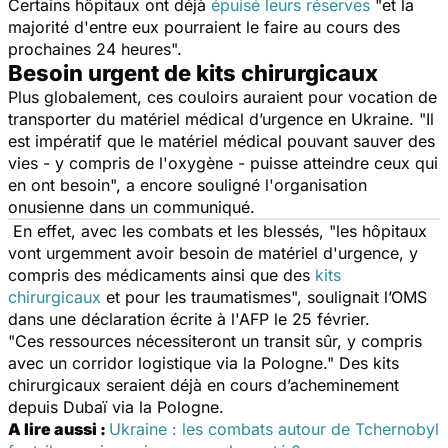
Certains hôpitaux ont déjà
épuisé leurs réserves
"
et la
majorité d'entre eux pourraient le faire au cours des
prochaines 24 heures
".
Besoin urgent de kits chirurgicaux
Plus globalement, ces couloirs auraient pour vocation de
transporter du matériel médical d’urgence en Ukraine. "
Il
est impératif que le matériel médical pouvant sauver des
vies - y compris de l'oxygène - puisse atteindre ceux qui
en ont besoin
", a encore souligné l'organisation
onusienne dans un communiqué.
En effet, avec les combats et les blessés, "
les hôpitaux
vont urgemment avoir besoin de matériel d'urgence, y
compris des médicaments ainsi que des
kits
chirurgicaux
et pour les traumatismes
", soulignait l’OMS
dans une déclaration écrite à l'AFP le 25 février.
"
Ces ressources nécessiteront un transit sûr, y compris
avec un corridor logistique via la Pologne
." Des kits
chirurgicaux seraient déjà en cours d’acheminement
depuis Dubaï via la Pologne.
A lire aussi :
Ukraine : les combats autour de Tchernobyl