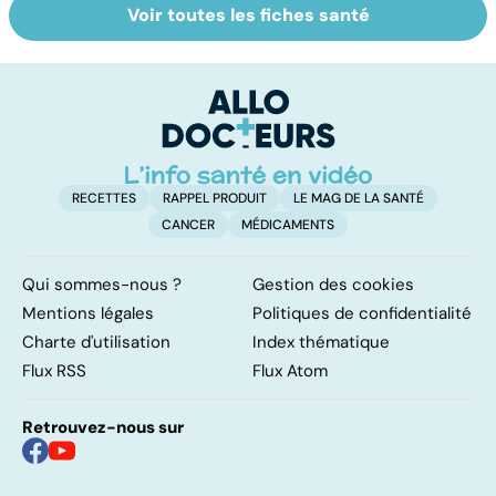
Voir toutes les fiches santé
Tout savoir sur le
Mélanome : le
P
cancer de la
plus redouté des
l
vessie
cancers de la
d
peau
RECETTES
RAPPEL PRODUIT
LE MAG DE LA SANTÉ
CANCER
MÉDICAMENTS
Qui sommes-nous ?
Gestion des cookies
Mentions légales
Politiques de confidentialité
Charte d'utilisation
Index thématique
Flux RSS
Flux Atom
Retrouvez-nous sur