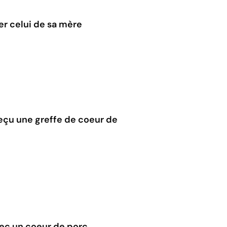
er celui de sa mère
eçu une greffe de coeur de
ec un coeur de porc