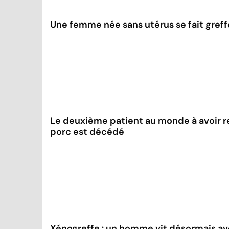
Une femme née sans utérus se fait greff
Le deuxième patient au monde à avoir r
porc est décédé
Xénogreffe : un homme vit désormais av