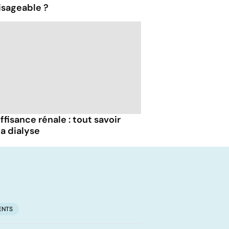
isageable ?
ffisance rénale : tout savoir
la dialyse
ENTS