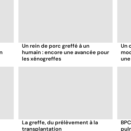
Un rein de porc greffé à un
Un 
un
humain : encore une avancée pour
modi
les xénogreffes
une
La greffe, du prélèvement à la
BPCO
transplantation
pul