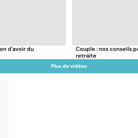
on d'avoir du
Couple : nos conseils p
retraite
Plus de vidéos