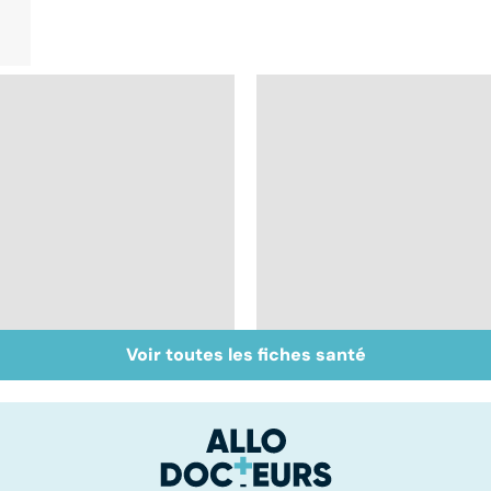
Voir toutes les fiches santé
La greffe, du
Greffe : comment
prélèvement à la
éviter les rejets ?
transplantation