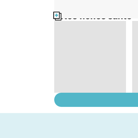
Nos fiches santé
Donner son corps à la
science