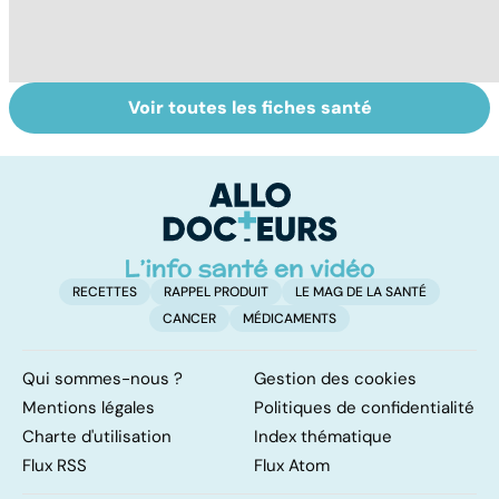
Voir toutes les fiches santé
Tout savoir sur
Inflammation des
Vi
les infections
amygdales : que
oc
pulmonaires
faire en cas
qu
d'angine ?
su
in
RECETTES
RAPPEL PRODUIT
LE MAG DE LA SANTÉ
CANCER
MÉDICAMENTS
Qui sommes-nous ?
Gestion des cookies
Mentions légales
Politiques de confidentialité
Charte d'utilisation
Index thématique
Flux RSS
Flux Atom