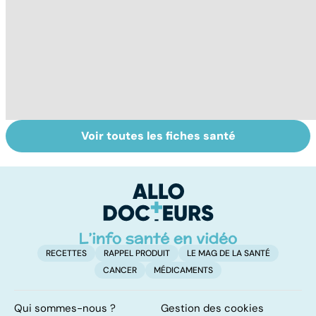
Voir toutes les fiches santé
Virus du Nil
Le tramadol, un
L
occidental : ce
médicament à
f
qu’il faut savoir
risque
sur cette
infection
RECETTES
RAPPEL PRODUIT
LE MAG DE LA SANTÉ
CANCER
MÉDICAMENTS
Qui sommes-nous ?
Gestion des cookies