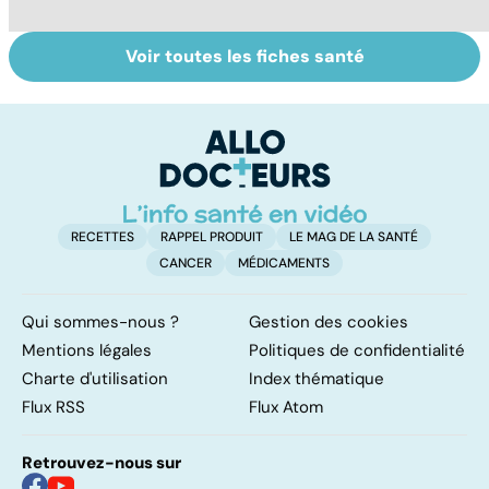
Voir toutes les fiches santé
Troubles de
Tout savoir sur
I
l'érection :
les infections
a
gardez la tête
pulmonaires
fa
haute
d'
RECETTES
RAPPEL PRODUIT
LE MAG DE LA SANTÉ
CANCER
MÉDICAMENTS
Qui sommes-nous ?
Gestion des cookies
Mentions légales
Politiques de confidentialité
Charte d'utilisation
Index thématique
Flux RSS
Flux Atom
Retrouvez-nous sur