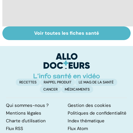
Voir toutes les fiches santé
Femmes :
Bien vivre la
Gy
comment
ménopause
po
jouissez-vous ?
RECETTES
RAPPEL PRODUIT
LE MAG DE LA SANTÉ
CANCER
MÉDICAMENTS
Qui sommes-nous ?
Gestion des cookies
Mentions légales
Politiques de confidentialité
Charte d'utilisation
Index thématique
Flux RSS
Flux Atom