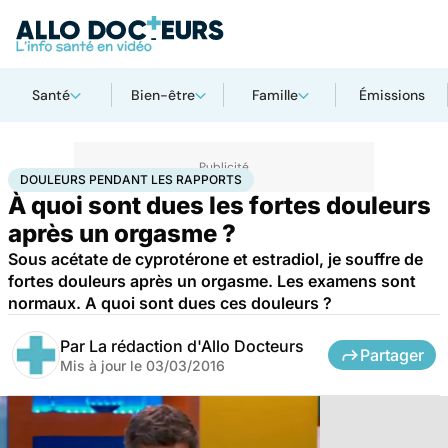
Santé
Bien-être
Famille
Émissions
Accueil
Bien-être
Sexo
Douleurs pendant les rapports
DOULEURS PENDANT LES RAPPORTS
À quoi sont dues les fortes douleurs
après un orgasme ?
Sous acétate de cyprotérone et estradiol, je souffre de
fortes douleurs après un orgasme. Les examens sont
normaux. A quoi sont dues ces douleurs ?
Par
La rédaction d'Allo Docteurs
Partager
Mis à jour le
03/03/2016