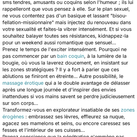
sms tendres, amusants ou coquins selon l'humeur ; ils lui
rappelleront que vous pensez à elle. Sur le plan sexuel,
ne vous contentez pas d'un basique et lassant "bisou-
fellation-missionnaire" mais injectez du renouveau dans
votre sexualité et faites-la vibrer intensément. Et si vous
souhaitez balayer toutes ses résistances, kidnappez-la
pour un weekend aussi romantique que sensuel…
Prenez le temps de l'exciter intensément. Pourquoi ne
pas commencer par un
bain coquin
, à la lumière de la
bougie, où vous la laverez doucement, en insistant sur
les zones stratégiques ? Il y a fort à parier que ces
ablutions se finiront en étreinte… Autre possibilité, le
massage érotique
qui a le double avantage de délasser
après une longue journée et d'inspirer des envies
inattendues si vos mains savent se perdre judicieusement
sur son corps…
Transformez-vous en explorateur insatiable de ses
zones
érogènes
: embrassez ses lèvres, effleurez sa nuque,
agacez ses mamelons et seins, ou encore caressez ses
fesses et l'intérieur de ses cuisses…
Prenez conscience que la pénétration n'emmène pas