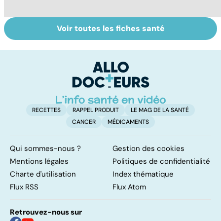
Voir toutes les fiches santé
Femmes :
Bien vivre la
Gy
comment
ménopause
po
jouissez-vous ?
RECETTES
RAPPEL PRODUIT
LE MAG DE LA SANTÉ
CANCER
MÉDICAMENTS
Qui sommes-nous ?
Gestion des cookies
Mentions légales
Politiques de confidentialité
Charte d'utilisation
Index thématique
Flux RSS
Flux Atom
Retrouvez-nous sur