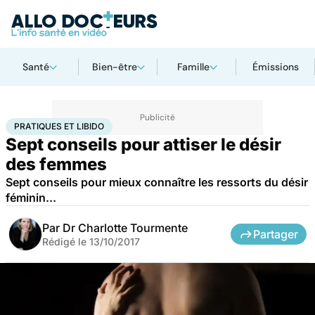
Santé
Bien-être
Famille
Émissions
Accueil
Bien-être
Sexo
Pratiques et libido
PRATIQUES ET LIBIDO
Sept conseils pour attiser le désir
des femmes
Sept conseils pour mieux connaître les ressorts du désir
féminin...
Par
Dr Charlotte Tourmente
Partager
Rédigé le
13/10/2017