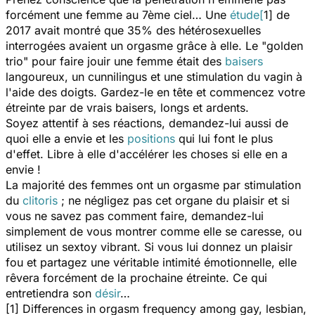
forcément une femme au 7ème ciel… Une
étude[
1] de
2017 avait montré que 35% des hétérosexuelles
interrogées avaient un orgasme grâce à elle. Le "golden
trio" pour faire jouir une femme était des
baisers
langoureux, un cunnilingus et une stimulation du vagin à
l'aide des doigts. Gardez-le en tête et commencez votre
étreinte par de vrais baisers, longs et ardents.
Soyez attentif à ses réactions, demandez-lui aussi de
quoi elle a envie et les
positions
qui lui font le plus
d'effet. Libre à elle d'accélérer les choses si elle en a
envie !
La majorité des femmes ont un orgasme par stimulation
du
clitoris
; ne négligez pas cet organe du plaisir et si
vous ne savez pas comment faire, demandez-lui
simplement de vous montrer comme elle se caresse, ou
utilisez un sextoy vibrant. Si vous lui donnez un plaisir
fou et partagez une véritable intimité émotionnelle, elle
rêvera forcément de la prochaine étreinte. Ce qui
entretiendra son
désir
…
[1] Differences in orgasm frequency among gay, lesbian,