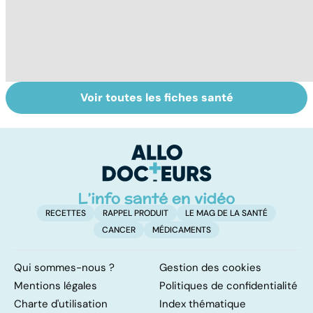
Voir toutes les fiches santé
Femmes :
Bien vivre la
Gy
comment
ménopause
po
jouissez-vous ?
RECETTES
RAPPEL PRODUIT
LE MAG DE LA SANTÉ
CANCER
MÉDICAMENTS
Qui sommes-nous ?
Gestion des cookies
Mentions légales
Politiques de confidentialité
Charte d'utilisation
Index thématique