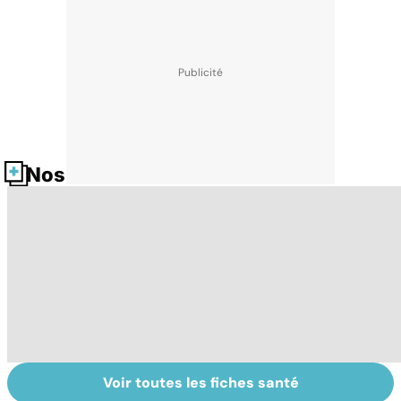
Nos fiches santé
Voir toutes les fiches santé
Femmes :
Bien vivre la
Gy