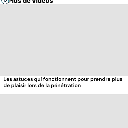
Plus de vidéos
Les astuces qui fonctionnent pour prendre plus
de plaisir lors de la pénétration