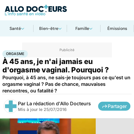
Santé
Bien-être
Famille
Émissions
Accueil
Bien-être
Sexo
Orgasme
ORGASME
À 45 ans, je n'ai jamais eu
d'orgasme vaginal. Pourquoi ?
Pourquoi, à 45 ans, ne sais-je toujours pas ce qu'est un
orgasme vaginal ? Pas de chance, mauvaises
rencontres, ou fatalité ?
Par
La rédaction d'Allo Docteurs
Partager
Mis à jour le
25/07/2016