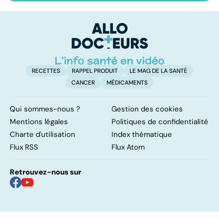
comment
ménopause
po
jouissez-vous ?
RECETTES
RAPPEL PRODUIT
LE MAG DE LA SANTÉ
CANCER
MÉDICAMENTS
Qui sommes-nous ?
Gestion des cookies
Mentions légales
Politiques de confidentialité
Charte d'utilisation
Index thématique
Flux RSS
Flux Atom
Retrouvez-nous sur