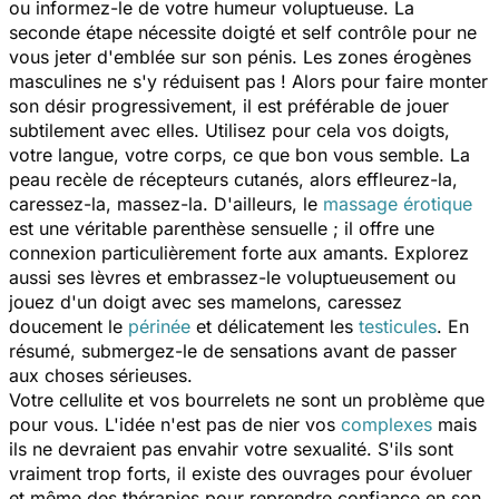
ou informez-le de votre humeur voluptueuse. La
seconde étape nécessite doigté et self contrôle pour ne
vous jeter d'emblée sur son pénis. Les zones érogènes
masculines ne s'y réduisent pas ! Alors pour faire monter
son désir progressivement, il est préférable de jouer
subtilement avec elles. Utilisez pour cela vos doigts,
votre langue, votre corps, ce que bon vous semble. La
peau recèle de récepteurs cutanés, alors effleurez-la,
caressez-la, massez-la. D'ailleurs, le
massage érotique
est une véritable parenthèse sensuelle ; il offre une
connexion particulièrement forte aux amants. Explorez
aussi ses lèvres et embrassez-le voluptueusement ou
jouez d'un doigt avec ses mamelons, caressez
doucement le
périnée
et délicatement les
testicules
. En
résumé, submergez-le de sensations avant de passer
aux choses sérieuses.
Votre cellulite et vos bourrelets ne sont un problème que
pour vous. L'idée n'est pas de nier vos
complexes
mais
ils ne devraient pas envahir votre sexualité. S'ils sont
vraiment trop forts, il existe des ouvrages pour évoluer
et même des thérapies pour reprendre confiance en son