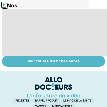
Nos fiches santé
Voir toutes les fiches santé
Sexe : comment
Tout savoir sur
I
retrouver sa
les infections
a
libido ?
pulmonaires
fa
d'
RECETTES
RAPPEL PRODUIT
LE MAG DE LA SANTÉ
CANCER
MÉDICAMENTS