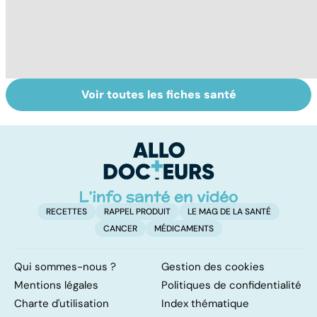
Voir toutes les fiches santé
Sexe : comment
Allaiter : ça ne
To
retrouver sa
coule pas de
le
libido ?
source !
p
RECETTES
RAPPEL PRODUIT
LE MAG DE LA SANTÉ
CANCER
MÉDICAMENTS
Qui sommes-nous ?
Gestion des cookies
Mentions légales
Politiques de confidentialité
Charte d'utilisation
Index thématique