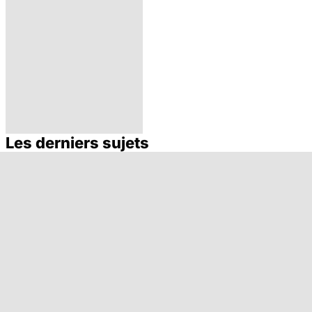
Les derniers sujets
Allaiter : ça ne
coule pas de
source !