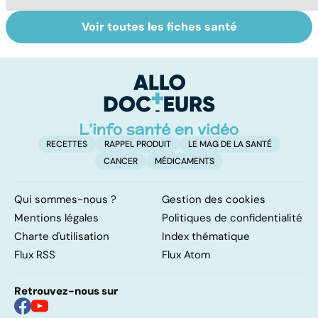
Voir toutes les fiches santé
Votre enfant se
RGO : des
Dé
gratte : et si
solutions contre
lu
c'était la varicelle
le reflux
co
?
gastrique
h
RECETTES
RAPPEL PRODUIT
LE MAG DE LA SANTÉ
CANCER
MÉDICAMENTS
Qui sommes-nous ?
Gestion des cookies
Mentions légales
Politiques de confidentialité
Charte d'utilisation
Index thématique
Flux RSS
Flux Atom
Retrouvez-nous sur