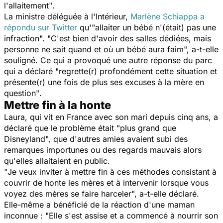
l'allaitement"
.
La ministre déléguée à l'Intérieur,
Marlène Schiappa a
répondu sur Twitter
qu'"
allaiter un bébé n'(était) pas une
infraction
". "
C'est bien d'avoir des salles dédiées, mais
personne ne sait quand et où un bébé aura faim
", a-t-elle
souligné. Ce qui a provoqué une autre réponse du parc
qui a déclaré "
regrette(r) profondément cette situation et
présente(r) une fois de plus ses excuses à la mère en
question"
.
Mettre fin à la honte
Laura, qui vit en France avec son mari depuis cinq ans, a
déclaré que le problème était "
plus grand que
Disneyland
", que d'autres amies avaient subi des
remarques importunes ou des regards mauvais alors
qu'elles allaitaient en public.
"
Je veux inviter à mettre fin à ces méthodes consistant à
couvrir de honte les mères et à intervenir lorsque vous
voyez des mères se faire harceler
", a-t-elle déclaré.
Elle-même a bénéficié de la réaction d'une maman
inconnue : "
Elle s'est assise et a commencé à nourrir son