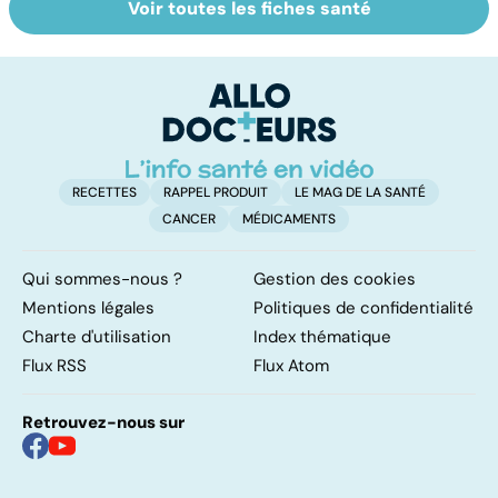
Voir toutes les fiches santé
Femmes :
Bien vivre la
Gy
comment
ménopause
po
jouissez-vous ?
RECETTES
RAPPEL PRODUIT
LE MAG DE LA SANTÉ
CANCER
MÉDICAMENTS
Qui sommes-nous ?
Gestion des cookies
Mentions légales
Politiques de confidentialité
Charte d'utilisation
Index thématique
Flux RSS
Flux Atom
Retrouvez-nous sur