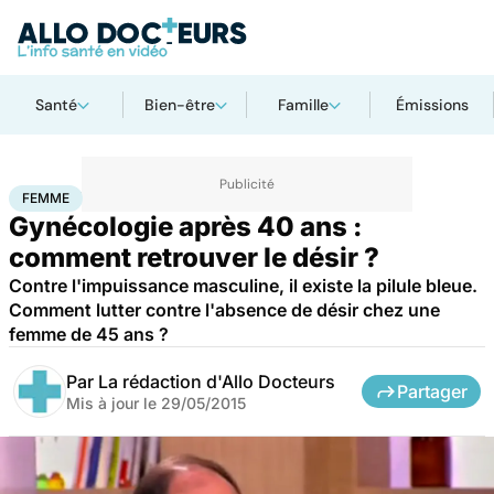
Santé
Bien-être
Famille
Émissions
Accueil
Bien-être
Sexo
Femme
FEMME
Gynécologie après 40 ans :
comment retrouver le désir ?
Contre l'impuissance masculine, il existe la pilule bleue.
Comment lutter contre l'absence de désir chez une
femme de 45 ans ?
Par
La rédaction d'Allo Docteurs
Partager
Mis à jour le
29/05/2015