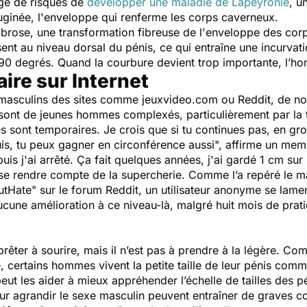
age de risques de
développer une maladie de Lapeyronie
, u
lbuginée, l'enveloppe qui renferme les corps caverneux.
 fibrose, une transformation fibreuse de l'enveloppe des co
sent au niveau dorsal du pénis, ce qui entraîne une incurvati
90 degrés. Quand la courbure devient trop importante, l’ho
ire sur Internet
 masculins des sites comme jeuxvideo.com ou Reddit, de n
 sont de jeunes hommes complexés, particulièrement par la ta
 sont temporaires. Je crois que si tu continues pas, en gros
is, tu peux gagner en circonférence aussi
", affirme un mem
puis j'ai arrêté. Ça fait quelques années, j'ai gardé 1 cm sur
 se rendre compte de la supercherie. Comme l’a repéré le 
tHate" sur le forum Reddit, un utilisateur anonyme se lamente
cune amélioration à ce niveau-là, malgré huit mois de pratiqu
er à sourire, mais il n’est pas à prendre à la légère. Com
, certains hommes vivent la petite taille de leur pénis comm
 les aider à mieux appréhender l’échelle de tailles des péni
 agrandir le sexe masculin peuvent entraîner de graves com