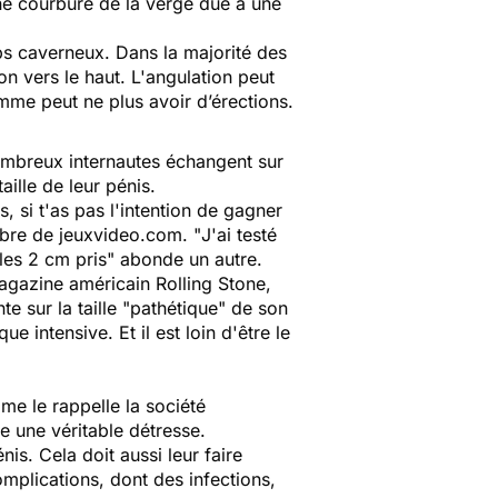
ne courbure de la verge due à une
rps caverneux. Dans la majorité des
on vers le haut. L'angulation peut
mme peut ne plus avoir d’érections.
ombreux internautes échangent sur
ille de leur pénis.
, si t'as pas l'intention de gagner
bre de jeuxvideo.com. "
J'ai testé
 les 2 cm pris
" abonde un autre.
magazine américain
Rolling Stone
,
 sur la taille "
pathétique
" de son
e intensive. Et il est loin d'être le
me le rappelle la société
e une véritable détresse.
s. Cela doit aussi leur faire
plications, dont des infections,