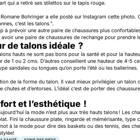
rt qui a retiré ses stilettos sur le tapis rouge.
se Romane Bohringer a elle posté sur Instagram cette photo. 
nes, c’est les talons ".
up à prévoir une autre paire de chaussures plus confortabl
 avoir une paire de chaussures de rechange pour prendre le
ur de talons idéale ?
talons hauts ne sont pas bons pour la santé et pour la hauteur
r de 1 ou 2 cms. D’autres conseillent une hauteur de 4-5 
 type sandales ou tongues qu’on porte l’été ou les ballerines
stion de la forme du talon. Il vaut mieux privilégier un talon
e chutes et d’entorses. L’idéal c’est de porter des chaussur
fort et l’esthétique !
jourd’hui la mode n’est plus aux très hauts talons ! Les ch
 plat. Fini la chaussure plate, ringarde et mémérisante, typ
le mot à la mode pour dire des baskets ou des tennis, des
stylée!
LA SANTÉ
SOINS DES PIEDS