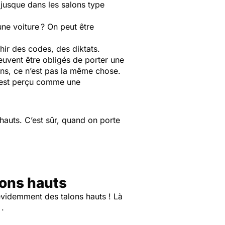
 jusque dans les salons type
une voiture ? On peut être
chir des codes, des diktats.
euvent être obligés de porter une
lons, ce n’est pas la même chose.
a est perçu comme une
 hauts. C’est sûr, quand on porte
lons hauts
t évidemment des talons hauts ! Là
 .