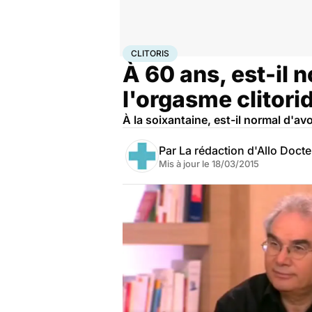
Accueil
Santé
Maladies
Clitoris
CLITORIS
À 60 ans, est-il n
l'orgasme clitori
À la soixantaine, est-il normal d'avo
Par
La rédaction d'Allo Doct
Mis à jour le
18/03/2015