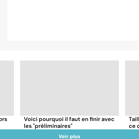
ors
Voici pourquoi il faut en finir avec
Tail
les "préliminaires"
ce q
Voir plus