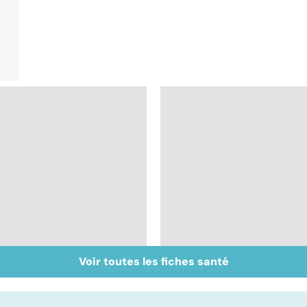
Voir toutes les fiches santé
Plaisir féminin : le
Centenaires, des
clitoris, cet inconnu !
exemples de
longévité