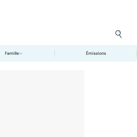
Famille
Émissions