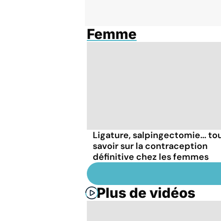
Femme
Ligature, salpingectomie... to
savoir sur la contraception
définitive chez les femmes
Plus de vidéos