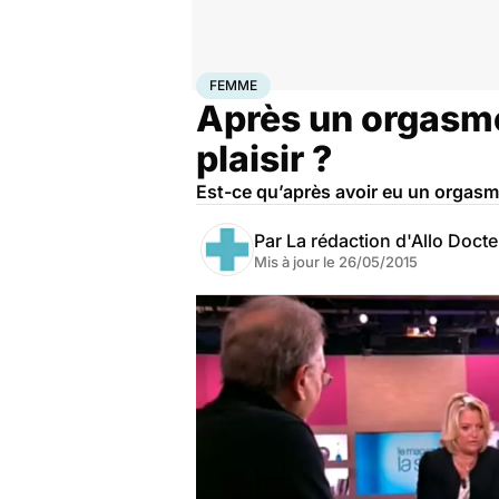
Accueil
Bien-être
Sexo
Femme
FEMME
Après un orgasme
plaisir ?
Est-ce qu’après avoir eu un orgasme,
Par
La rédaction d'Allo Doct
Mis à jour le
26/05/2015