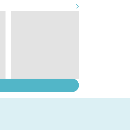
Plaisir féminin : le
clitoris, cet inconnu !