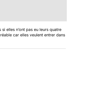
si elles n’ont pas eu leurs quatre
éable car elles veulent entrer dans