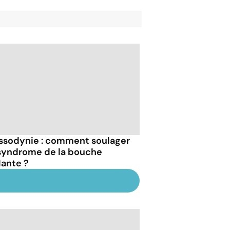
ssodynie : comment soulager
syndrome de la bouche
lante ?