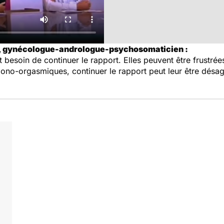
n, gynécologue-andrologue-psychosomaticien :
esoin de continuer le rapport. Elles peuvent être frustrées 
o-orgasmiques, continuer le rapport peut leur être désagr