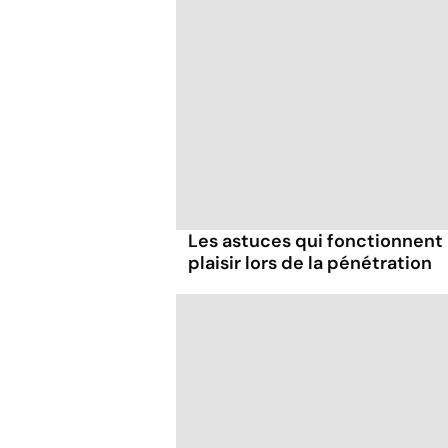
Les astuces qui fonctionnent
plaisir lors de la pénétration