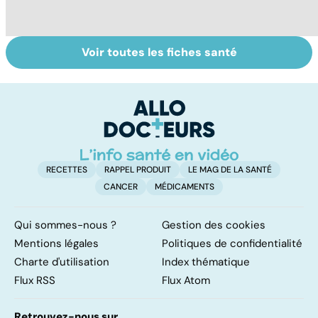
Voir toutes les fiches santé
L'avortement :
Gynéco : un suivi
L'
quels délais,
pour la vie
m
quelles
h
méthodes ?
RECETTES
RAPPEL PRODUIT
LE MAG DE LA SANTÉ
CANCER
MÉDICAMENTS
Qui sommes-nous ?
Gestion des cookies
Mentions légales
Politiques de confidentialité
Charte d'utilisation
Index thématique
Flux RSS
Flux Atom
Retrouvez-nous sur