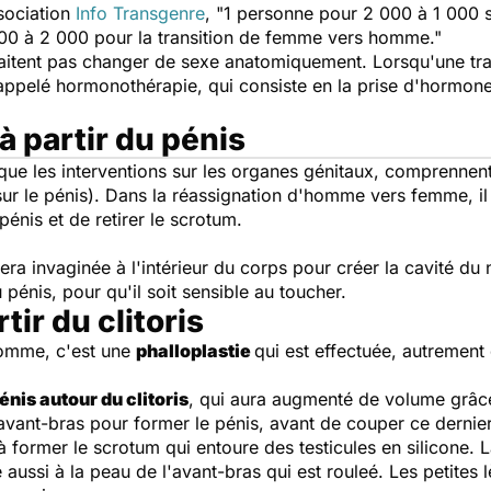
ssociation
Info Transgenre
, "
1 personne pour 2 000 à 1 000 se
00 à 2 000 pour la transition de femme vers homme
."
itent pas changer de sexe anatomiquement. Lorsqu'une transi
pelé hormonothérapie, qui consiste en la prise d'hormones 
à partir du pénis
e que les interventions sur les organes génitaux, comprenne
ur le pénis). Dans la réassignation d'homme vers femme, il s
énis et de retirer le scrotum.
era invaginée à l'intérieur du corps pour créer la cavité du 
pénis, pour qu'il soit sensible au toucher.
tir du clitoris
homme, c'est une
phalloplastie
qui est effectuée, autrement 
énis autour du clitoris
, qui aura augmenté de volume grâce
'avant-bras pour former le pénis, avant de couper ce dernier
à former le scrotum qui entoure des testicules en silicone. 
aussi à la peau de l'avant-bras qui est rouleé. Les petites lè