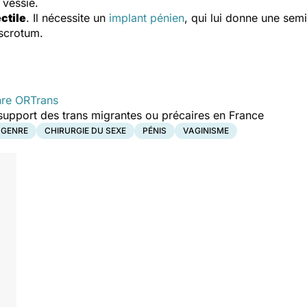
 vessie.
ectile
. Il nécessite un
implant pénien
, qui lui donne une sem
scrotum.
nre
ORTrans
-support des trans migrantes ou précaires en France
 GENRE
CHIRURGIE DU SEXE
PÉNIS
VAGINISME