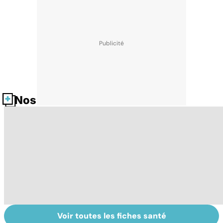
Nos fiches santé
Voir toutes les fiches santé
La tuberculose
Violences
L