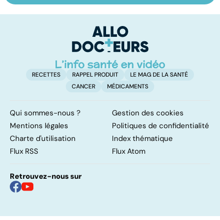
pulmonaire
sexuelles :
d
comment s'en
c
remettre ?
m
RECETTES
RAPPEL PRODUIT
LE MAG DE LA SANTÉ
CANCER
MÉDICAMENTS
Qui sommes-nous ?
Gestion des cookies
Mentions légales
Politiques de confidentialité
Charte d'utilisation
Index thématique
Flux RSS
Flux Atom
Retrouvez-nous sur