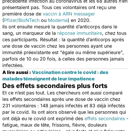
précédente infection au coronavirus et les 68 autres n’en
présentaient pas. Tous ces volontaires ont reçu une
première dose de
vaccin à ARN messager
(
Pfizer/BioNTech
ou
Moderna
) en 2020.
Ils ont ensuite mesuré la quantité d’anticorps dans le
sang, un marqueur de la
réponse immunitaire
, chez tous
ces participants. Résultat : la quantité d’anticorps après
une dose de vaccin chez les personnes ayant une
immunité préexistante est "
égale ou même supérieure"
,
parfois de 10 ou 20 fois, à celles des personnes jamais
infectées.
A lire aussi :
Vaccination contre le covid : des
malades témoignent de leur impatience
Des effets secondaires plus forts
Et ce n’est pas tout. Les chercheurs ont aussi comparé
les effets secondaires après une dose de vaccin chez
231 volontaires : 148 jamais infectés et 83 déjà infectés
par le covid. Ils ont alors observé que les personnes qui
ont déjà eu le covid ont exprimé des
effets secondaires
-
fatigue, maux de tête, frissons, fièvre, douleurs