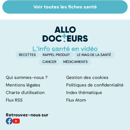
Voir toutes les fiches santé
Tout savoir sur
Votre santé en
M
les virus
vacances
ér
c
r
RECETTES
RAPPEL PRODUIT
LE MAG DE LA SANTÉ
CANCER
MÉDICAMENTS
Qui sommes-nous ?
Gestion des cookies
Mentions légales
Politiques de confidentialité
Charte d'utilisation
Index thématique
Flux RSS
Flux Atom
Retrouvez-nous sur