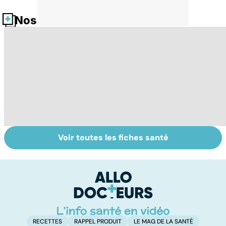
Nos fiches santé
Voir toutes les fiches santé
HPV : tout savoir
Cancer : la
C
sur les
fatigue avant
c
papillomavirus
tout
et
RECETTES
RAPPEL PRODUIT
LE MAG DE LA SANTÉ