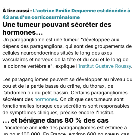
À lire aussi :
L'actrice Emilie Dequenne est décédée à
43 ans d'un corticosurrénalome
Une tumeur pouvant sécréter des
hormones...
Un paragangliome est une tumeur
"développée aux
dépens des paraganglions, qui sont des groupements de
cellules neuroendocrines situés le long des axes
vasculaires et nerveux de la tête et du cou et le long de
la colonne vertébrale"
, explique l'
Institut Gustave Roussy
.
Les paragangliomes peuvent se développer au niveau du
cou et de la partie basse du crâne, du thorax, de
l’abdomen ou du petit bassin. Certains paragangliomes
sécrètent des
hormones
. On dit que ces tumeurs sont
fonctionnelles lorsque ces sécrétions sont responsables
de symptômes cliniques, précise encore l'Institut.
... et bénigne dans 80 % des cas
L’incidence annuelle des paragangliomes est estimée à
un pour 100 000. En France, environ 600 nouveaux cas