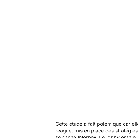
Cette étude a fait polémique car el
réagi et mis en place des stratégie
se cache Interbev. Le lobby essaie 