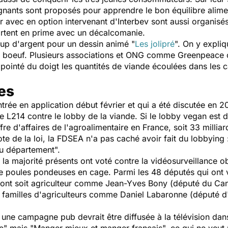
ignants sont proposés pour apprendre le bon équilibre alime
r avec en option intervenant d'Interbev sont aussi organisés
partent en prime avec un décalcomanie.
up d'argent pour un dessin animé "
Les jolipré
". On y expli
de boeuf. Plusieurs associations et ONG comme Greenpeace
pointé du doigt les quantités de viande écoulées dans les can
es
ntrée en application début février et qui a été discutée en 20
L214 contre le lobby de la viande. Si le lobby vegan est da
re d'affaires de l'agroalimentaire en France, soit 33 milliard
ote de la loi, la FDSEA n'a pas caché avoir fait du lobbying 
du département
".
la majorité présents ont voté contre la vidéosurveillance ob
de poules pondeuses en cage. Parmi les 48 députés qui ont vo
s sont soit agriculteur comme Jean-Yves Bony (député du Ca
e familles d'agriculteurs comme Daniel Labaronne (député d
re, une campagne pub devrait être diffusée à la télévision da