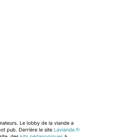
mmateurs. Le lobby de la viande a
ot pub. Derrière le site
Laviande.fr
site, des
kits pédagogiques
à