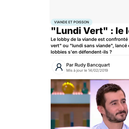
Accueil
Santé
Viande et poisson
VIANDE ET POISSON
"Lundi Vert" : le
Le lobby de la viande est confronté
vert" ou "lundi sans viande", lancé 
lobbies s'en défendent-ils ?
Par
Rudy Bancquart
Mis à jour le
14/02/2019