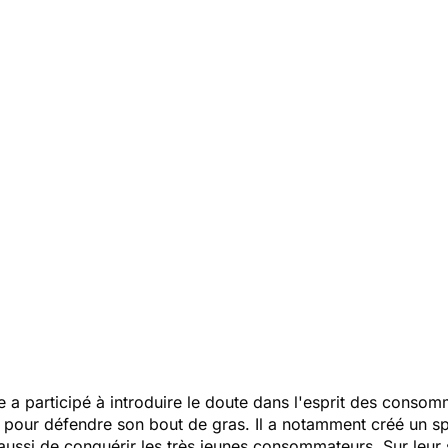
le a participé à introduire le doute dans l'esprit des conso
s pour défendre son bout de gras. Il a notamment créé un sp
aussi de conquérir les très jeunes consommateurs. Sur leur 