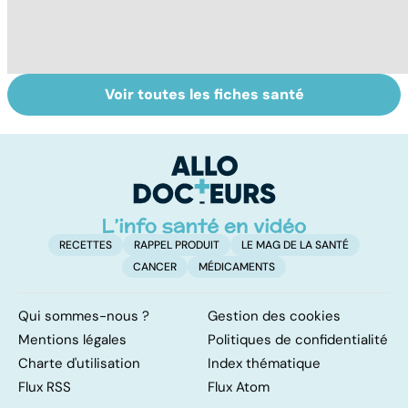
Voir toutes les fiches santé
Centenaires, des
Personnes
Q
exemples de
âgées : faire face
le
longévité
à la perte
d'autonomie
RECETTES
RAPPEL PRODUIT
LE MAG DE LA SANTÉ
CANCER
MÉDICAMENTS
Qui sommes-nous ?
Gestion des cookies
Mentions légales
Politiques de confidentialité
Charte d'utilisation
Index thématique
Flux RSS
Flux Atom