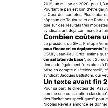
2019, un million en 2020, puis 1,3 m
Pourtant le pari est loin d'être ga
la Cour des comptes. Plus embarrass
hôpitaux de Toulouse et de Rodez e
que sur des résultats très modestes
syndicats ont déjà commencé à fair
Combien coûtera un
Le président du SML, Philippe Ver
pour financer les équipements
" t
CSMF, Jean-Paul Ortiz, estime quant
consultation de base
", soit 25 eu
demande également "des aides à l'é
prise en compte du "téléconseil", c'
syndicat Jacques Battistoni, qui veu
Un texte avant fin 
Pour sa part, le directeur de l’Assu
comme une consultation classique".
des "incitations spécifiques" pour 
Nicolas Revel a annoncé se donner 3