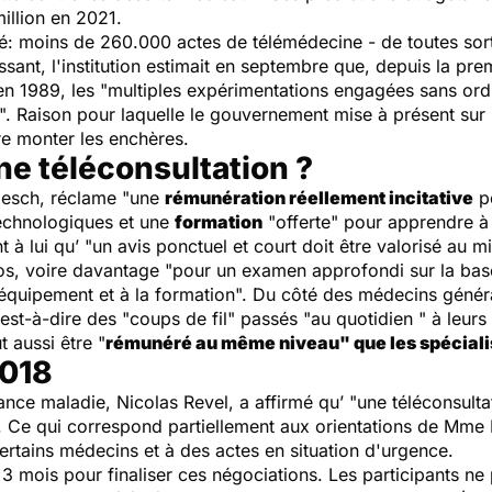
illion en 2021.
gné: moins de 260.000 actes de télémédecine - de toutes sort
ant, l'institution estimait en septembre que, depuis la prem
n 1989, les "
multiples expérimentations engagées sans ord
". Raison pour laquelle le gouvernement mise à présent sur 
e monter les enchères.
e téléconsultation ?
mesch, réclame "une
rémunération réellement incitative
po
echnologiques et une
formation
"offerte" pour apprendre à
 à lui qu’ "un avis ponctuel et court doit être valorisé au 
ros, voire davantage "pour un examen approfondi sur la bas
quipement et à la formation". Du côté des médecins génér
est-à-dire des "coups de fil" passés "au quotidien " à leurs 
t aussi être "
rémunéré au même niveau" que les spéciali
2018
rance maladie, Nicolas Revel, a affirmé qu’ "une téléconsult
 Ce qui correspond partiellement aux orientations de Mme B
certains médecins et à des actes en situation d'urgence.
 mois pour finaliser ces négociations. Les participants ne 