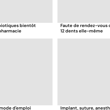
biotiques bientôt
Faute de rendez-vous ch
 pharmacie
12 dents elle-même
 mode d'emploi
Implant, suture, anesthé