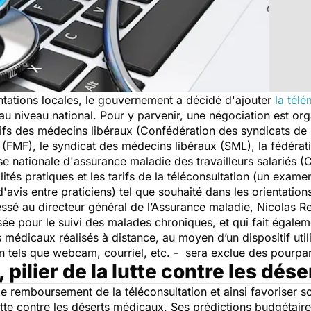
tations locales, le gouvernement a décidé d'ajouter
la tél
au niveau national. Pour y parvenir, une négociation est org
atifs des médecins libéraux (Confédération des syndicats de
(FMF), le syndicat des médecins libéraux (SML), la fédérat
se nationale d'assurance maladie des travailleurs salariés 
lités pratiques et les tarifs de la téléconsultation (un exam
avis entre praticiens) tel que souhaité dans les orientations
ssé au directeur général de l’Assurance maladie, Nicolas 
lisée pour le suivi des malades chroniques, et qui fait égale
 médicaux réalisés à distance, au moyen d’un dispositif util
n tels que webcam, courriel, etc. - sera exclue des pourpar
, pilier de la lutte contre les dé
e remboursement de la téléconsultation et ainsi favoriser s
 lutte contre les déserts médicaux. Ses prédictions budgétair