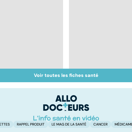
Voir toutes les fiches santé
Remèdes naturels :
Ces plantes qui
les trucs de grand-
aident à la digestion
mères
ETTES
RAPPEL PRODUIT
LE MAG DE LA SANTÉ
CANCER
MÉDICAM