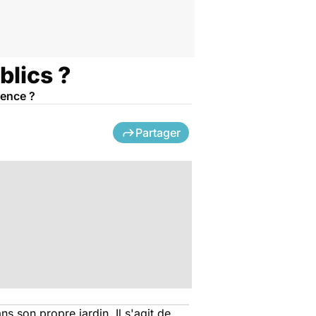
blics ?
nence ?
Partager
ns son propre jardin. Il s'agit de