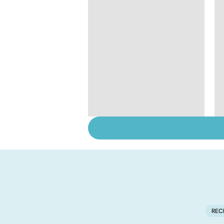
Retrouver du tonus
grâce aux plantes
REC