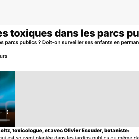
tes toxiques dans les parcs pu
les parcs publics ? Doit-on surveiller ses enfants en perma
eurs
oltz, toxicologue, et avec Olivier Escuder, botaniste:
r qui est souvent plantée dans les jardins publics ou même da