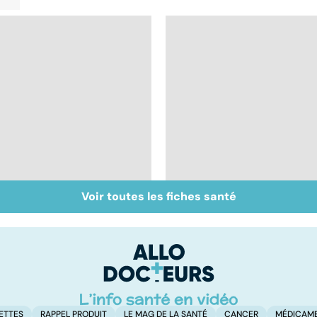
Voir toutes les fiches santé
Remèdes naturels :
Ces plantes qui
les trucs de grand-
aident à la digestion
mères
ETTES
RAPPEL PRODUIT
LE MAG DE LA SANTÉ
CANCER
MÉDICAM