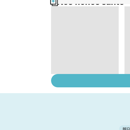
Nos fiches santé
Retrouver du tonus
grâce aux plantes
REC