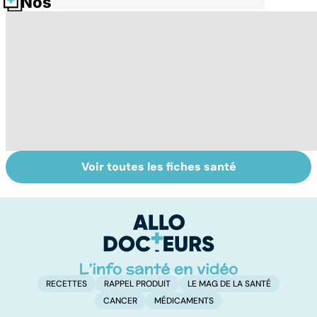
Nos fiches santé
Voir toutes les fiches santé
Retrouver du
Remèdes
C
tonus grâce aux
naturels : les
ai
plantes
trucs de grand-
d
mères
RECETTES
RAPPEL PRODUIT
LE MAG DE LA SANTÉ
CANCER
MÉDICAMENTS