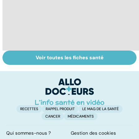
Voir toutes les fiches santé
Tout savoir sur
Bien respirer
R
les infections
grâce aux
na
pulmonaires
plantes : toutes
t
nos recettes
m
RECETTES
RAPPEL PRODUIT
LE MAG DE LA SANTÉ
CANCER
MÉDICAMENTS
Qui sommes-nous ?
Gestion des cookies