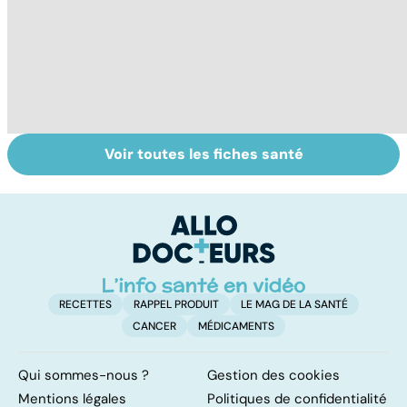
Voir toutes les fiches santé
Troubles anxieux,
Un rhume, ça se
Gl
une anxiété
soigne ?
l
envahissante
la
c
RECETTES
RAPPEL PRODUIT
LE MAG DE LA SANTÉ
CANCER
MÉDICAMENTS
Qui sommes-nous ?
Gestion des cookies
Mentions légales
Politiques de confidentialité