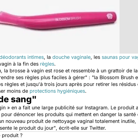
déodorants intimes
, la
douche vaginale
, les
saunas pour va
vagin à la fin des
règles
.
la brosse à vagin est rose et ressemble à un grattoir de la
 rendre ses règles plus faciles à gérer" : "la Blossom Brus
 règles et jusqu'à trois jours après pour retirer les résidus 
iser moins de
protections hygiéniques
.
 de sang"
in » en a fait une large publicité sur Instagram. Le produit
 pour dénoncer les produits qui mettent en danger la sant
n nouveau produit de nettoyage vaginal totalement inutile
ente le produit du jour"
, écrit-elle sur Twitter.
 produit ?