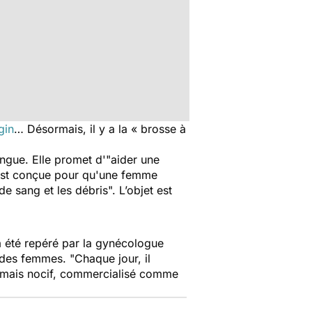
gin
… Désormais, il y a la « brosse à
ngue. Elle promet d'
"aider une
h est conçue pour qu'une femme
de sang et les débris".
L’objet est
 a été repéré par la gynécologue
é des femmes.
"Chaque jour, il
, mais nocif, commercialisé comme