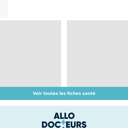
Voir toutes les fiches santé
Tout savoir sur les
Inflammation des
infections
amygdales : que faire
pulmonaires
en cas d'angine ?