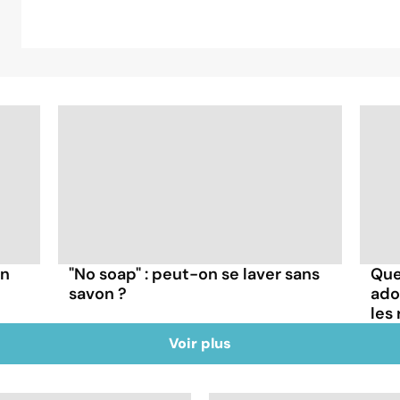
en
"No soap" : peut-on se laver sans
Que
savon ?
ado
les
Voir plus