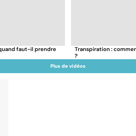
: quand faut-il prendre
Transpiration : commen
?
Plus de vidéos