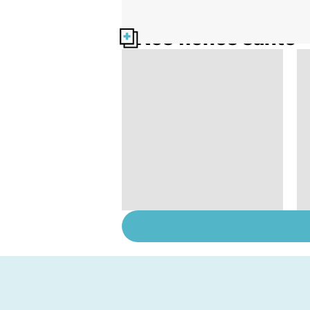
Nos fiches santé
Gynéco : que faire
contre les irritations
intimes ?