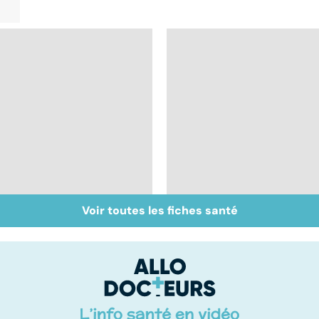
Voir toutes les fiches santé
Accident vasculaire
Trisomie 21 : du
cérébral : l'enfant
dépistage à la prise
également touché
en charge