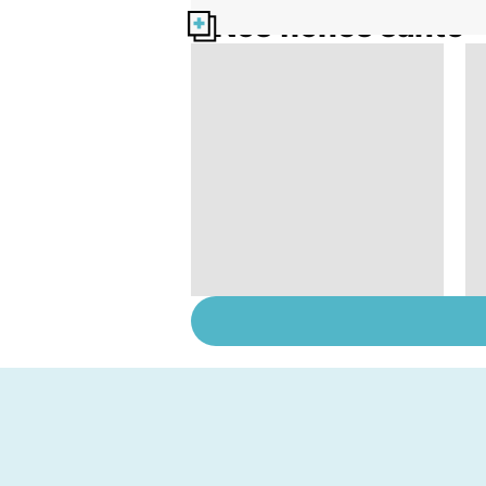
Nos fiches santé
Le TDAH, un trouble
de l'attention avec
ou sans hyperactivité