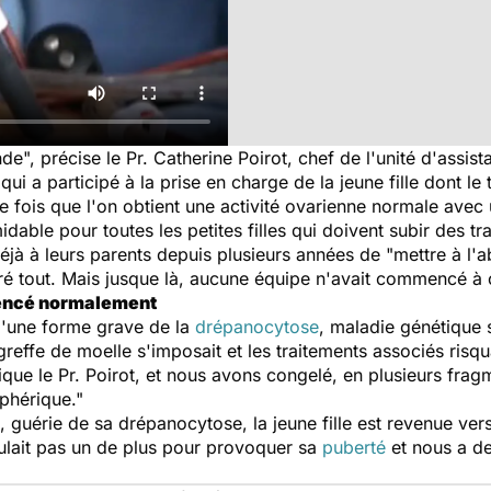
e", précise le Pr. Catherine Poirot, chef de l'unité d'assis
s qui a participé à la prise en charge de la jeune fille dont le
re fois que l'on obtient une activité ovarienne normale avec
idable pour toutes les petites filles qui doivent subir des tr
à à leurs parents depuis plusieurs années de "mettre à l'ab
ré tout. Mais jusque là, aucune équipe n'avait commencé à c
mencé normalement
 d'une forme grave de la
drépanocytose
, maladie génétique 
reffe de moelle s'imposait et les traitements associés risqua
ue le Pr. Poirot, et nous avons congelé, en plusieurs fragme
iphérique."
, guérie de sa drépanocytose, la jeune fille est revenue ver
voulait pas un de plus pour provoquer sa
puberté
et nous a de