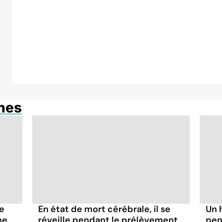
anes
fe
En état de mort cérébrale, il se
Un 
ne
réveille pendant le prélèvement
pen