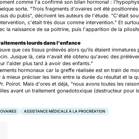
on moment comme l'a confirmé son bilan hormonal : l'hypoph
quelque sorte. "Trois fragments d'ovaires ont été position
sus du pubis", décrivent les auteurs de l'étude. "C'était sou
'intervention, c'était très doux comme intervention." Et surto
 la naissance de sa poitrine, puis l'apparition de la pilosi
traitements lourds dans l'enfance
ve que ces tissus prélevés alors qu'ils étaient immatures p
n. Jusque là, cela n'avait été obtenu qu'avec des prélèvem
ur l'aider plus tard à avoir des enfants."
itements hormonaux car la greffe réalisée est en train de mo
mieux préciser les liens entre la durée du résultat et la qu
r. Poirot. Mais d'ores et déjà, "nous avons toutes les rais
filles avant un traitement gonadotoxique (destructeur pour le
OVAIRES
ASSISTANCE MÉDICALE À LA PROCRÉATION