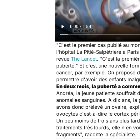
"C'est le premier cas publié au mond
l'hôpital La Pitié-Salpétrière à Pari
revue
The Lancet
. "C'est la premiè
puberté." Et c'est une nouvelle form
cancer, par exemple. On propose déj
permettre d'avoir des enfants malg
En deux mois, la puberté a com
Andréa, la jeune patiente souffrait
anomalies sanguines. A dix ans, la g
avons donc prélevé un ovaire, expliq
ovocytes c'est-à-dire le cortex pér
Un peu moins de trois ans plus tard
traitements très lourds, elle n'en 
fragments", raconte la spécialiste.