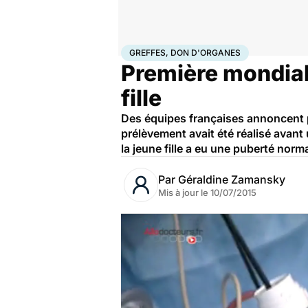
Accueil
Santé
Maladies
Cancer
Greffes, don d'org
GREFFES, DON D'ORGANES
Première mondiale
fille
Des équipes françaises annoncent p
prélèvement avait été réalisé avant 
la jeune fille a eu une puberté norma
Par
Géraldine Zamansky
Mis à jour le
10/07/2015