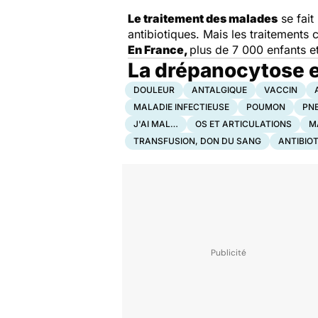
Le traitement des malades
se fait
antibiotiques. Mais les traitements
En France,
plus de 7 000 enfants e
La drépanocytose e
DOULEUR
ANTALGIQUE
VACCIN
MALADIE INFECTIEUSE
POUMON
PN
J'AI MAL…
OS ET ARTICULATIONS
M
TRANSFUSION, DON DU SANG
ANTIBIO