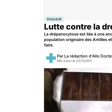
Accueil
Santé
Médicaments
Douleur
DOULEUR
Lutte contre la d
La drépanocytose est liée à une ano
population originaire des Antilles e
faire.
Par
La rédaction d'Allo Doct
Mis à jour le
22/11/2011