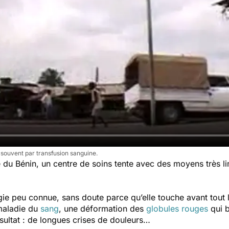
s souvent par transfusion sanguine.
 du Bénin, un centre de soins tente avec des moyens très limi
.
ie peu connue, sans doute parce qu’elle touche avant tout l’
maladie du
sang
, une déformation des
globules rouges
qui 
ésultat : de longues crises de douleurs…